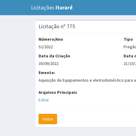
Licitações
Itararé
Licitação nº 775
Número/Ano
Tipo
52/2022
Pregão
Data da Criação
Data 
30/09/2022
21/10/
Ementa:
Aquisição de Equipamentos e eletrodoméstico para a i
Arquivos Principais
Edital
Voltar