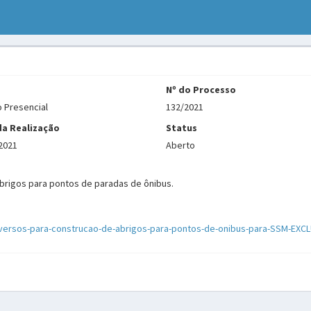
Nº do Processo
 Presencial
132/2021
da Realização
Status
2021
Aberto
abrigos para pontos de paradas de ônibus.
diversos-para-construcao-de-abrigos-para-pontos-de-onibus-para-SSM-E