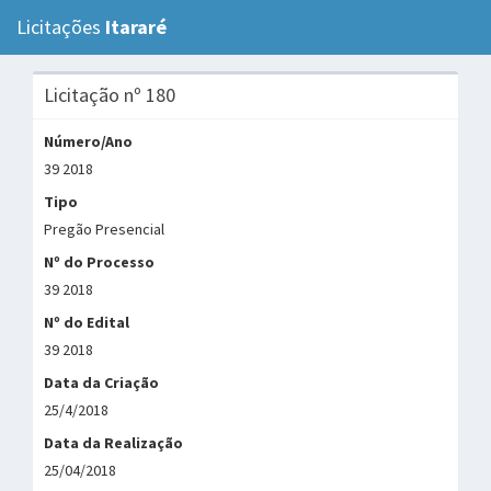
Licitações
Itararé
Tog
navi
Licitação nº 180
Número/Ano
39 2018
Tipo
Pregão Presencial
Nº do Processo
39 2018
Nº do Edital
39 2018
Data da Criação
25/4/2018
Data da Realização
25/04/2018