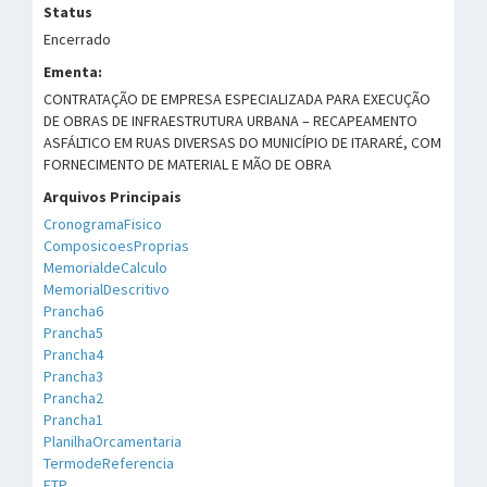
Status
Encerrado
Ementa:
CONTRATAÇÃO DE EMPRESA ESPECIALIZADA PARA EXECUÇÃO
DE OBRAS DE INFRAESTRUTURA URBANA – RECAPEAMENTO
ASFÁLTICO EM RUAS DIVERSAS DO MUNICÍPIO DE ITARARÉ, COM
FORNECIMENTO DE MATERIAL E MÃO DE OBRA
Arquivos Principais
CronogramaFisico
ComposicoesProprias
MemorialdeCalculo
MemorialDescritivo
Prancha6
Prancha5
Prancha4
Prancha3
Prancha2
Prancha1
PlanilhaOrcamentaria
TermodeReferencia
ETP